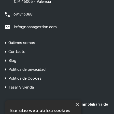
C.P. 46005 - Valencia
691713088
info@nossagestion.com
Quiénes somos
Contacto
Blog
Política de privacidad
Política de Cookies
Tasar Vivienda
×
Registro de Agentes de Intermediación Inmobiliaria de
la Comunidad Valenciana RAICV 1897
Ese sitio web utiliza cookies