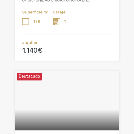
OPORTUNIDAD ÚNICA !! OFICINA EN…
Superficie m²
Garaje
178
1
alquiler
1.140€
Destacado