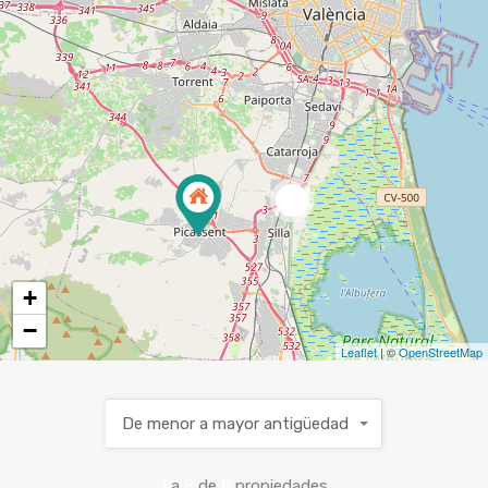
6
+
−
Leaflet
| ©
OpenStreetMap
De menor a mayor antigüedad
1
a
8
de
8
propiedades