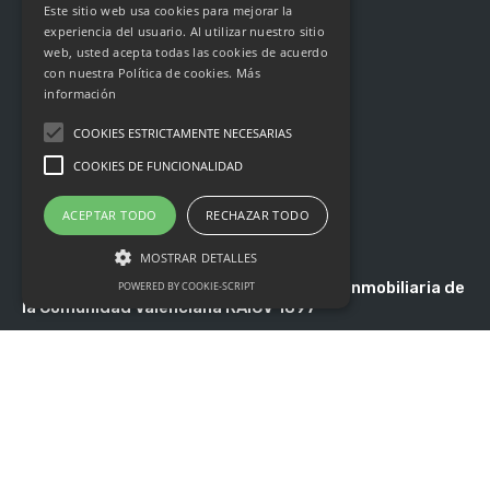
Este sitio web usa cookies para mejorar la
Quiénes somos
experiencia del usuario. Al utilizar nuestro sitio
web, usted acepta todas las cookies de acuerdo
Contacto
con nuestra Política de cookies.
Más
información
Blog
COOKIES ESTRICTAMENTE NECESARIAS
Política de privacidad
COOKIES DE FUNCIONALIDAD
Política de Cookies
Tasar Vivienda
ACEPTAR TODO
RECHAZAR TODO
MOSTRAR DETALLES
Registro de Agentes de Intermediación Inmobiliaria de
POWERED BY COOKIE-SCRIPT
la Comunidad Valenciana RAICV 1897
Cookies estrictamente necesarias
Cookies de funcionalidad
Asociación de Profesionales Inmobiliarios de Valencia:
Las cookies estrictamente necesarias permiten
Asociado 247
la funcionalidad principal del sitio web, como
el inicio de sesión de usuario y la gestión de
cuentas. El sitio web no se puede utilizar
correctamente sin las cookies estrictamente