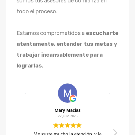
somos tus asesores de confianza en
todo el proceso.
Estamos comprometidos a
escucharte
atentamente, entender tus metas y
trabajar incansablemente para
lograrlas.
Mary Macías
Yuri Cos
22 Julio 2025
22 Julio
Me gusta mucho la atención ,y la
Excelente atención