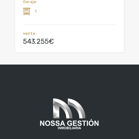
Garaje
1
venta
543.255€