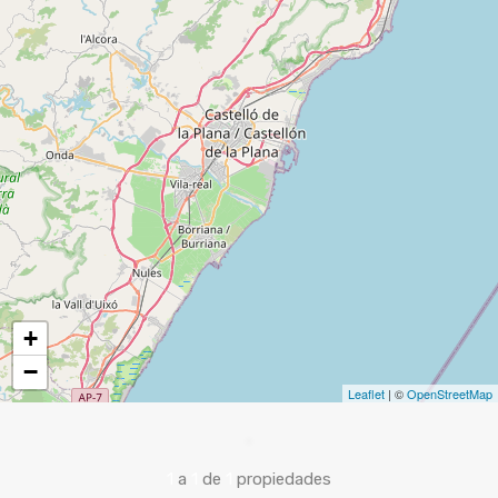
+
−
Leaflet
| ©
OpenStreetMap
1
a
1
de
1
propiedades