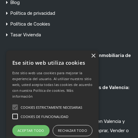
Blog
Política de privacidad
Política de Cookies
Tasar Vivienda
×
Registro de Agentes de Intermediación Inmobiliaria de
la Comunidad Valenciana RAICV 1897
Ese sitio web utiliza cookies
Este sitio web usa cookies para mejorar la
experiencia del usuario. Al utilizar nuestro sitio
web, usted acepta todas las cookies de acuerdo
Asociación de Profesionales Inmobiliarios de Valencia:
con nuestra Política de cookies.
Más
Asociado 247
información
COOKIES ESTRICTAMENTE NECESARIAS
COOKIES DE FUNCIONALIDAD
Nossa Gestión - Inmobiliaria de Referencia en Valencia y
Pueblos de Alrededor - © 2020-2024 - Comprar, Vender o
ACEPTAR TODO
RECHAZAR TODO