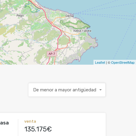
Leaflet
| ©
OpenStreetMap
De menor a mayor antigüedad
venta
Casa
135.175€