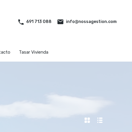
iliarias
Quiénes somos
Contacto
Tasar Vivienda
info@nossagestion.com
691 713 088
tacto
Tasar Vivienda