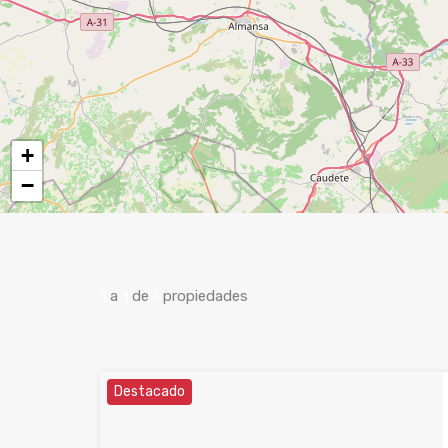
+
−
1
a
1
de
1
propiedades
Destacado