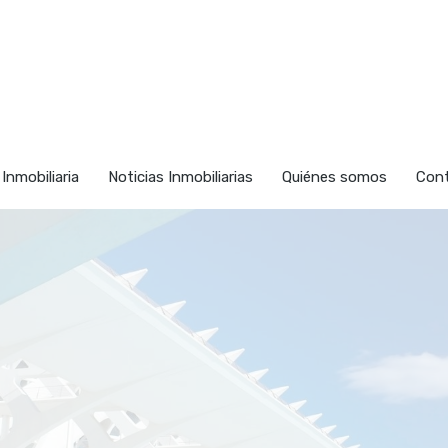
nmuebles
Vender
Inversión Inmobiliaria
Noticias Inmob
 Inmobiliaria
Noticias Inmobiliarias
Quiénes somos
Con