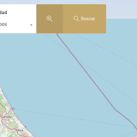
edad
Buscar
ipos