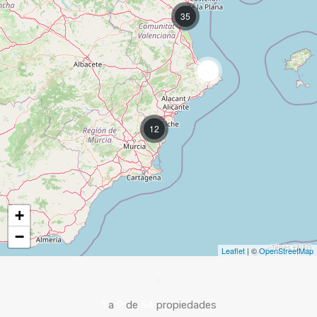
35
2
12
+
−
Leaflet
| ©
OpenStreetMap
1
a
9
de
54
propiedades