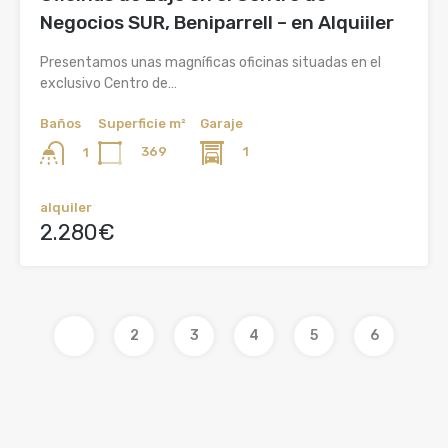
Negocios SUR, Beniparrell – en Alquiiler
Presentamos unas magníficas oficinas situadas en el
exclusivo Centro de…
Baños
Superficie m²
Garaje
369
1
1
alquiler
2.280€
1
2
3
4
5
6