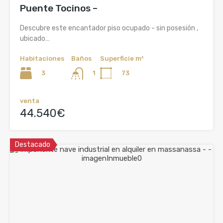
Puente Tocinos –
Descubre este encantador piso ocupado - sin posesión ,
ubicado…
Habitaciones
Baños
Superficie m²
3
73
1
venta
44.540€
Destacado