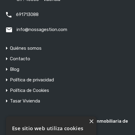
691713088
info@nossagestion.com
Quiénes somos
Contacto
Blog
Política de privacidad
Política de Cookies
Tasar Vivienda
×
Registro de Agentes de Intermediación Inmobiliaria de
la Comunidad Valenciana RAICV 1897
Ese sitio web utiliza cookies