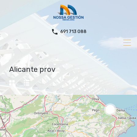
691 713 088
Alicante prov
2