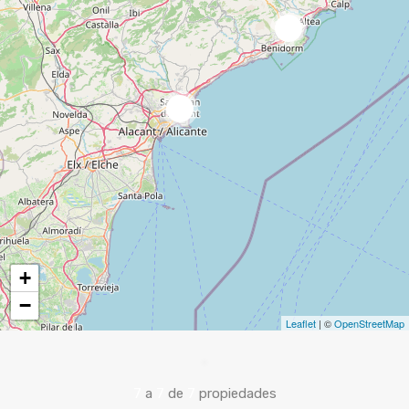
2
2
+
−
Leaflet
| ©
OpenStreetMap
7
a
7
de
7
propiedades