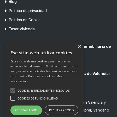
Blog
Política de privacidad
Política de Cookies
Tasar Vivienda
×
Registro de Agentes de Intermediación Inmobiliaria de
la Comunidad Valenciana RAICV 1897
Ese sitio web utiliza cookies
Este sitio web usa cookies para mejorar la
experiencia del usuario. Al utilizar nuestro sitio
web, usted acepta todas las cookies de acuerdo
Asociación de Profesionales Inmobiliarios de Valencia:
con nuestra Política de cookies.
Más
Asociado 247
información
COOKIES ESTRICTAMENTE NECESARIAS
COOKIES DE FUNCIONALIDAD
Nossa Gestión - Inmobiliaria de Referencia en Valencia y
Pueblos de Alrededor - © 2020-2024 - Comprar, Vender o
ACEPTAR TODO
RECHAZAR TODO