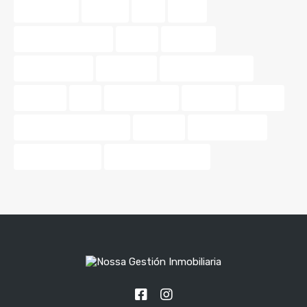
patrimonio
pintura
piso
pisos
pisos para parejas
precio
tasación
tasar vivienda
tendencia
tendencias 2024
terrazas
tips
tonos pastel
Valencia.
vender
venta de propiedades
vivienda
Vivir en pareja
vivir en Valencia
zonas de relajación.