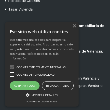
Política de Cookies
Tasar Vivienda
×
Registro de Agentes de Intermediación Inmobiliaria de
la Comunidad Valenciana RAICV 1897
Ese sitio web utiliza cookies
Este sitio web usa cookies para mejorar la
experiencia del usuario. Al utilizar nuestro sitio
web, usted acepta todas las cookies de acuerdo
Asociación de Profesionales Inmobiliarios de Valencia:
con nuestra Política de cookies.
Más
Asociado 247
información
COOKIES ESTRICTAMENTE NECESARIAS
COOKIES DE FUNCIONALIDAD
Nossa Gestión - Inmobiliaria de Referencia en Valencia y
Pueblos de Alrededor - © 2020-2024 - Comprar, Vender o
ACEPTAR TODO
RECHAZAR TODO
Alquilar en Confianza.
MOSTRAR DETALLES
POWERED BY COOKIE-SCRIPT