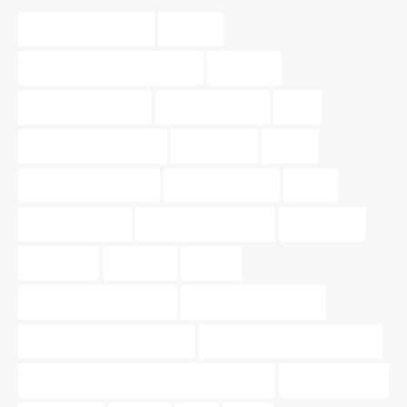
agente inmobiliario
amarillo
asesoramiento inmobiliario
balcones
barrios de valencia
buscar vivienda
color
consejos de vivienda
decoración
dinero
diseño de interiores
guía inmobiliaria
hogar
hogar perfecto
Iluminación exterior
inmobiliaria
inmuebles
inversión
invertir
materiales sostenibles
Mercado inmobiliario
muebles multifuncionales
Nossa Gestión Inmobiliaria
Nossa Gestión Inmobiliaria de Valencia
oportunidades