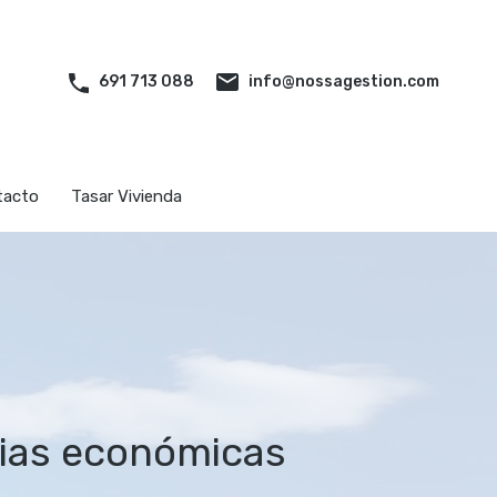
iliarias
Quiénes somos
Contacto
Tasar Vivienda
info@nossagestion.com
691 713 088
tacto
Tasar Vivienda
cias económicas