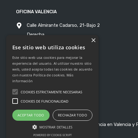
OFICINA VALENCIA
Calle Almirante Cadarso, 21-Bajo 2
Derecha
×
C.P. 46005 - Valencia
Ese sitio web utiliza cookies
Este sitio web usa cookies para mejorar la
691713088
experiencia del usuario. Al utilizar nuestro sitio
web, usted acepta todas las cookies de acuerdo
info@nossagestion.com
con nuestra Política de cookies.
Más
información
COOKIES ESTRICTAMENTE NECESARIAS
COOKIES DE FUNCIONALIDAD
ACEPTAR TODO
RECHAZAR TODO
Nossa Gestión - Inmobiliaria de Referencia en Valencia y
MOSTRAR DETALLES
POWERED BY COOKIE-SCRIPT