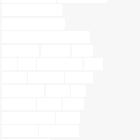
muebles multifuncionales
Nossa Gestión Inmobiliaria
Nossa Gestión Inmobiliaria de Valencia
oportunidades
patrimonio
pintura
piso
pisos
pisos para parejas
precio
tasación
tasar vivienda
tendencia
tendencias 2024
terrazas
tips
tonos pastel
Valencia.
vender
venta de propiedades
vivienda
Vivir en pareja
vivir en Valencia