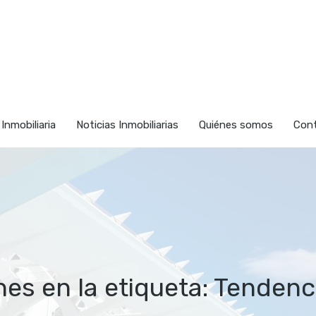
nmuebles
Vender
Inversión Inmobiliaria
Noticias Inmob
 Inmobiliaria
Noticias Inmobiliarias
Quiénes somos
Con
nes en la etiqueta: Tenden