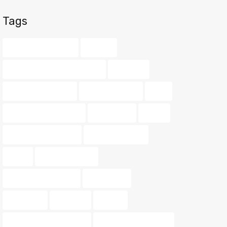
Tags
agente inmobiliario
amarillo
asesoramiento inmobiliario
balcones
barrios de valencia
buscar vivienda
color
consejos de vivienda
decoración
dinero
diseño de interiores
guía inmobiliaria
hogar
hogar perfecto
Iluminación exterior
inmobiliaria
inmuebles
inversión
invertir
materiales sostenibles
Mercado inmobiliario