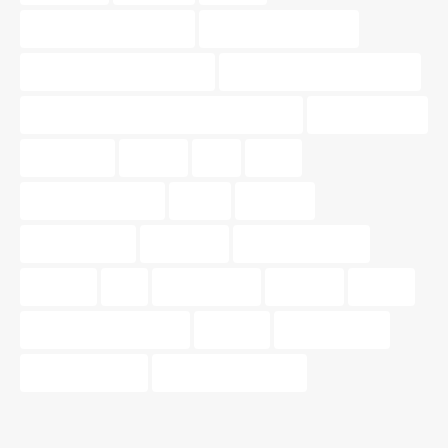
materiales sostenibles
Mercado inmobiliario
muebles multifuncionales
Nossa Gestión Inmobiliaria
Nossa Gestión Inmobiliaria de Valencia
oportunidades
patrimonio
pintura
piso
pisos
pisos para parejas
precio
tasación
tasar vivienda
tendencia
tendencias 2024
terrazas
tips
tonos pastel
Valencia.
vender
venta de propiedades
vivienda
Vivir en pareja
vivir en Valencia
zonas de relajación.