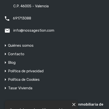
C.P. 46005 - Valencia
691713088
info@nossagestion.com
Quiénes somos
Contacto
Blog
Política de privacidad
Política de Cookies
Tasar Vivienda
×
Registro de Agentes de Intermediación Inmobiliaria de
la Comunidad Valenciana RAICV 1897