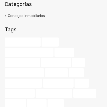
Categorías
Consejos Inmobiliarios
Tags
agente inmobiliario
amarillo
asesoramiento inmobiliario
balcones
barrios de valencia
buscar vivienda
color
consejos de vivienda
decoración
dinero
diseño de interiores
guía inmobiliaria
hogar
hogar perfecto
Iluminación exterior
inmobiliaria
inmuebles
inversión
invertir