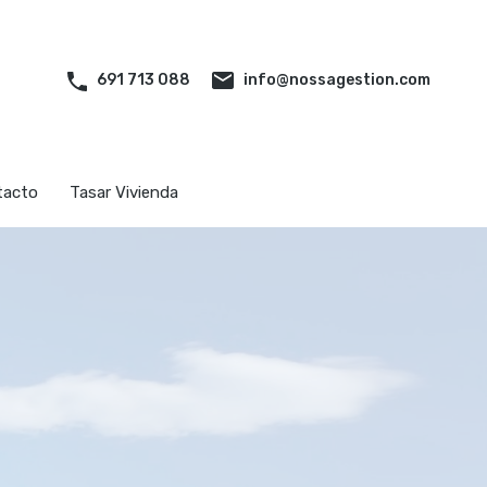
iliarias
Quiénes somos
Contacto
Tasar Vivienda
info@nossagestion.com
691 713 088
tacto
Tasar Vivienda