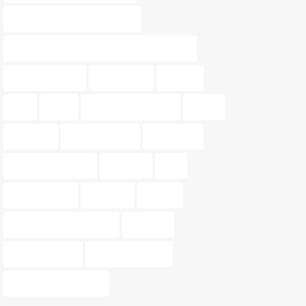
Nossa Gestión Inmobiliaria
Nossa Gestión Inmobiliaria de Valencia
oportunidades
patrimonio
pintura
piso
pisos
pisos para parejas
precio
tasación
tasar vivienda
tendencia
tendencias 2024
terrazas
tips
tonos pastel
Valencia.
vender
venta de propiedades
vivienda
Vivir en pareja
vivir en Valencia
zonas de relajación.