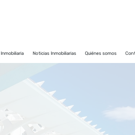
nmuebles
Vender
Inversión Inmobiliaria
Noticias Inmob
 Inmobiliaria
Noticias Inmobiliarias
Quiénes somos
Con