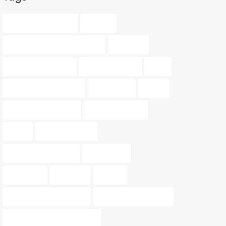
agente inmobiliario
amarillo
asesoramiento inmobiliario
balcones
barrios de valencia
buscar vivienda
color
consejos de vivienda
decoración
dinero
diseño de interiores
guía inmobiliaria
hogar
hogar perfecto
Iluminación exterior
inmobiliaria
inmuebles
inversión
invertir
materiales sostenibles
Mercado inmobiliario
muebles multifuncionales