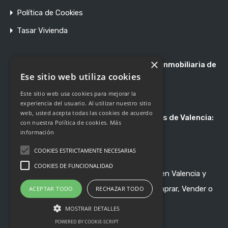
Política de Cookies
Tasar Vivienda
×
Registro de Agentes de Intermediación Inmobiliaria de
la Comunidad Valenciana RAICV 1897
Ese sitio web utiliza cookies
Este sitio web usa cookies para mejorar la
experiencia del usuario. Al utilizar nuestro sitio
web, usted acepta todas las cookies de acuerdo
Asociación de Profesionales Inmobiliarios de Valencia:
con nuestra Política de cookies.
Más
Asociado 247
información
COOKIES ESTRICTAMENTE NECESARIAS
COOKIES DE FUNCIONALIDAD
Nossa Gestión - Inmobiliaria de Referencia en Valencia y
Pueblos de Alrededor - © 2020-2024 - Comprar, Vender o
ACEPTAR TODO
RECHAZAR TODO
Alquilar en Confianza.
MOSTRAR DETALLES
POWERED BY COOKIE-SCRIPT