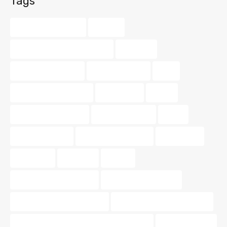
Tags
agente inmobiliario
amarillo
asesoramiento inmobiliario
balcones
barrios de valencia
buscar vivienda
color
consejos de vivienda
decoración
dinero
diseño de interiores
guía inmobiliaria
hogar
hogar perfecto
Iluminación exterior
inmobiliaria
inmuebles
inversión
invertir
materiales sostenibles
Mercado inmobiliario
muebles multifuncionales
Nossa Gestión Inmobiliaria
Nossa Gestión Inmobiliaria de Valencia
oportunidades