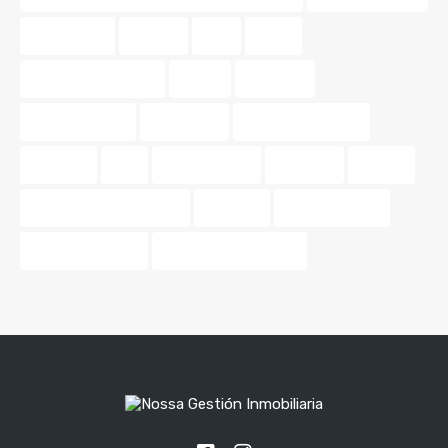
patrimonio
pintura
piso
pisos
pisos para parejas
precio
tasación
tasar vivienda
tendencia
tendencias 2024
terrazas
tips
tonos pastel
Valencia.
vender
venta de propiedades
vivienda
Vivir en pareja
vivir en Valencia
zonas de relajación.