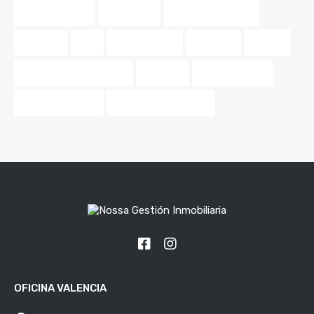
tasar vivienda
tendencia
tendencias 2024
terrazas
tips
tonos pastel
Valencia.
vender
venta de propiedades
vivienda
Vivir en pareja
vivir en Valencia
zonas de relajación.
OFICINA VALENCIA