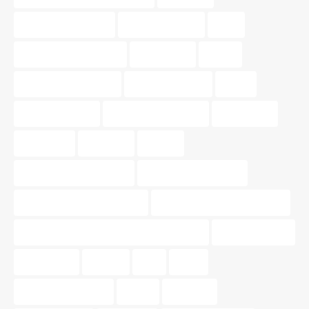
barrios de valencia
buscar vivienda
color
consejos de vivienda
decoración
dinero
diseño de interiores
guía inmobiliaria
hogar
hogar perfecto
Iluminación exterior
inmobiliaria
inmuebles
inversión
invertir
materiales sostenibles
Mercado inmobiliario
muebles multifuncionales
Nossa Gestión Inmobiliaria
Nossa Gestión Inmobiliaria de Valencia
oportunidades
patrimonio
pintura
piso
pisos
pisos para parejas
precio
tasación