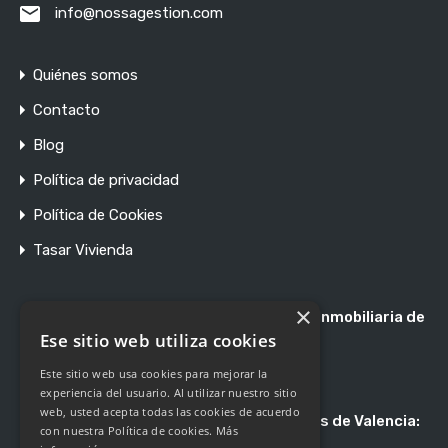
info@nossagestion.com
barrios de valencia
buscar vivienda
color
consejos de vivienda
decoración
dinero
Quiénes somos
diseño de interiores
guía inmobiliaria
hogar
Contacto
Blog
hogar perfecto
Iluminación exterior
inmobiliaria
Política de privacidad
inmuebles
inversión
invertir
Política de Cookies
materiales sostenibles
Mercado inmobiliario
Tasar Vivienda
muebles multifuncionales
Nossa Gestión Inmobiliaria
×
Registro de Agentes de Intermediación Inmobiliaria de
Nossa Gestión Inmobiliaria de Valencia
oportunidades
la Comunidad Valenciana RAICV 1897
Ese sitio web utiliza cookies
patrimonio
pintura
piso
pisos
Este sitio web usa cookies para mejorar la
experiencia del usuario. Al utilizar nuestro sitio
pisos para parejas
precio
tasación
web, usted acepta todas las cookies de acuerdo
Asociación de Profesionales Inmobiliarios de Valencia:
con nuestra Política de cookies.
Más
Asociado 247