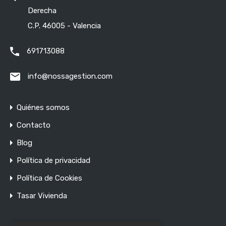
Tags
Derecha
C.P. 46005 - Valencia
agente inmobiliario
amarillo
691713088
asesoramiento inmobiliario
balcones
info@nossagestion.com
barrios de valencia
buscar vivienda
color
consejos de vivienda
decoración
dinero
Quiénes somos
diseño de interiores
guía inmobiliaria
hogar
Contacto
Blog
hogar perfecto
Iluminación exterior
inmobiliaria
Política de privacidad
inmuebles
inversión
invertir
Política de Cookies
materiales sostenibles
Mercado inmobiliario
Tasar Vivienda
muebles multifuncionales
Nossa Gestión Inmobiliaria