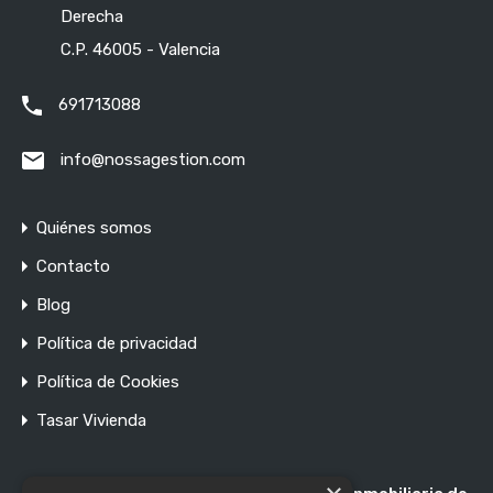
Tags
Derecha
C.P. 46005 - Valencia
agente inmobiliario
amarillo
691713088
asesoramiento inmobiliario
balcones
info@nossagestion.com
barrios de valencia
buscar vivienda
color
consejos de vivienda
decoración
dinero
Quiénes somos
diseño de interiores
guía inmobiliaria
hogar
Contacto
Blog
hogar perfecto
Iluminación exterior
inmobiliaria
Política de privacidad
inmuebles
inversión
invertir
Política de Cookies
materiales sostenibles
Mercado inmobiliario
Tasar Vivienda
muebles multifuncionales
Nossa Gestión Inmobiliaria