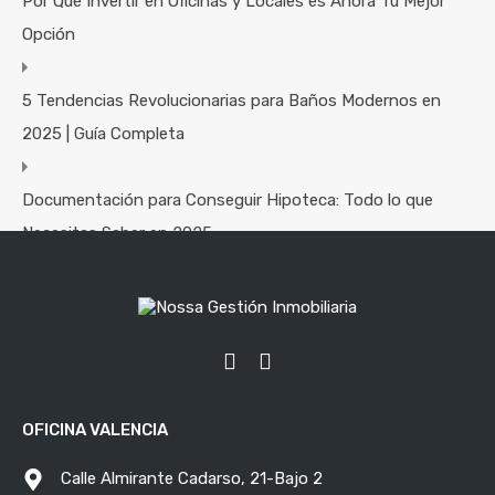
Por Qué Invertir en Oficinas y Locales es Ahora Tu Mejor
Opción
5 Tendencias Revolucionarias para Baños Modernos en
2025 | Guía Completa
Documentación para Conseguir Hipoteca: Todo lo que
Necesitas Saber en 2025
Consejos Prácticos para Decorar y Maximizar el Espacio en
Pisos Pequeños
Categorías
OFICINA VALENCIA
Consejos Inmobiliarios
Calle Almirante Cadarso, 21-Bajo 2