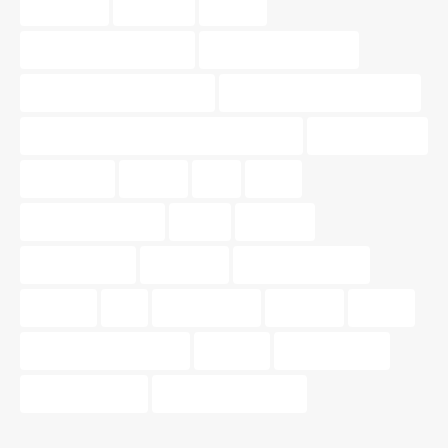
inmuebles
inversión
invertir
materiales sostenibles
Mercado inmobiliario
muebles multifuncionales
Nossa Gestión Inmobiliaria
Nossa Gestión Inmobiliaria de Valencia
oportunidades
patrimonio
pintura
piso
pisos
pisos para parejas
precio
tasación
tasar vivienda
tendencia
tendencias 2024
terrazas
tips
tonos pastel
Valencia.
vender
venta de propiedades
vivienda
Vivir en pareja
vivir en Valencia
zonas de relajación.