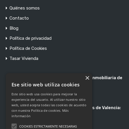
Quiénes somos
Contacto
Blog
Política de privacidad
Política de Cookies
Tasar Vivienda
×
Registro de Agentes de Intermediación Inmobiliaria de
la Comunidad Valenciana RAICV 1897
Ese sitio web utiliza cookies
Este sitio web usa cookies para mejorar la
experiencia del usuario. Al utilizar nuestro sitio
web, usted acepta todas las cookies de acuerdo
Asociación de Profesionales Inmobiliarios de Valencia:
con nuestra Política de cookies.
Más
Asociado 247
información
COOKIES ESTRICTAMENTE NECESARIAS