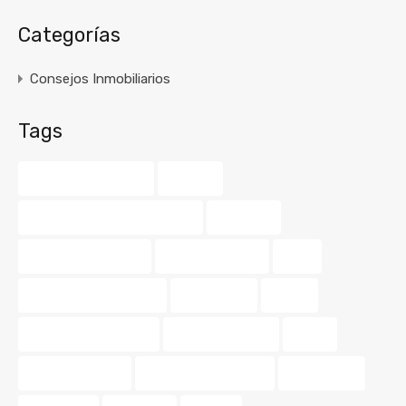
Categorías
Consejos Inmobiliarios
Tags
agente inmobiliario
amarillo
asesoramiento inmobiliario
balcones
barrios de valencia
buscar vivienda
color
consejos de vivienda
decoración
dinero
diseño de interiores
guía inmobiliaria
hogar
hogar perfecto
Iluminación exterior
inmobiliaria