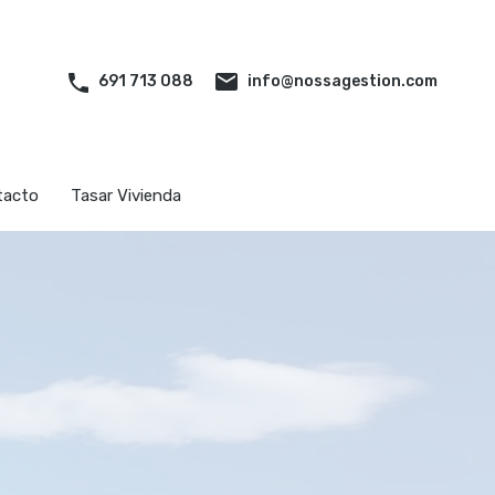
iliarias
Quiénes somos
Contacto
Tasar Vivienda
info@nossagestion.com
691 713 088
tacto
Tasar Vivienda