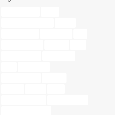
agente inmobiliario
amarillo
asesoramiento inmobiliario
balcones
barrios de valencia
buscar vivienda
color
consejos de vivienda
decoración
dinero
diseño de interiores
guía inmobiliaria
hogar
hogar perfecto
Iluminación exterior
inmobiliaria
inmuebles
inversión
invertir
materiales sostenibles
Mercado inmobiliario
muebles multifuncionales