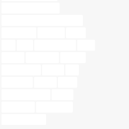
Nossa Gestión Inmobiliaria
Nossa Gestión Inmobiliaria de Valencia
oportunidades
patrimonio
pintura
piso
pisos
pisos para parejas
precio
tasación
tasar vivienda
tendencia
tendencias 2024
terrazas
tips
tonos pastel
Valencia.
vender
venta de propiedades
vivienda
Vivir en pareja
vivir en Valencia
zonas de relajación.