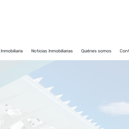
nmuebles
Vender
Inversión Inmobiliaria
Noticias Inmob
 Inmobiliaria
Noticias Inmobiliarias
Quiénes somos
Con